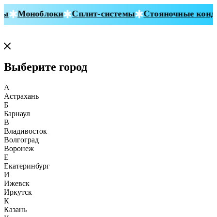
Моноблоки
Сплит-системы
Стояночные кондиц
Выберите город
А
Астрахань
Б
Барнаул
В
Владивосток
Волгоград
Воронеж
Е
Екатеринбург
И
Ижевск
Иркутск
К
Казань